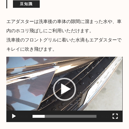
豆知識
エアダスターは洗車後の車体の隙間に溜まった水や、車
内のホコリ飛ばしにご利用いただけます。
洗車後のフロントグリルに着いた水滴もエアダスターで
キレイに吹き飛びます。
動
画
プ
レ
ー
ヤ
ー
00:00
00:13