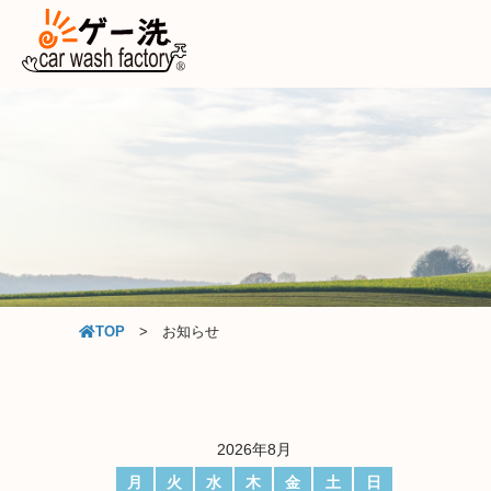
TOP
お知らせ
2026年8月
月
火
水
木
金
土
日